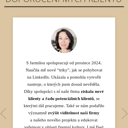
S Jarmilou spolupracuji od prosince 2024.
mentoringovym
kurzem Intensive - Rozjeďte své podnikání
Naučila mě nové “triky”, jak se pohybovat
Ing. Sundus Aliová
na LinkedIn
na LinkedIn. Ukázala a pomohla vytvořit
nastroje, o kterých jsem dosud nevěděla.
Kamila Bigaj-Rajchman
Díky spolupráci s ní naše firma
získala nové
klienty a řadu potenciálních klientů
, se
kterými dál pracujeme. Také se nám podařilo
významně
zvýšit viditelnost naší firmy
Dokáže vás podpořit, motivovat, a když je
a našeho nového projektu a edukovat
veřejnost v oblasti firemní kultury. I mé Feel
potřeba, i jemně popostrčit k akci. Díky ní