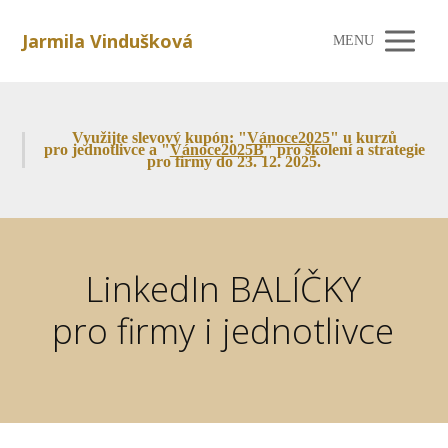
Jarmila Vindušková
MENU
Využijte slevový kupón: "
Vánoce2025
" u kurzů
pro jednotlivce a "
Vánoce2025B
" pro školení a strategie
pro firmy do 23. 12. 2025.
LinkedIn BALÍČKY
pro firmy i jednotlivce