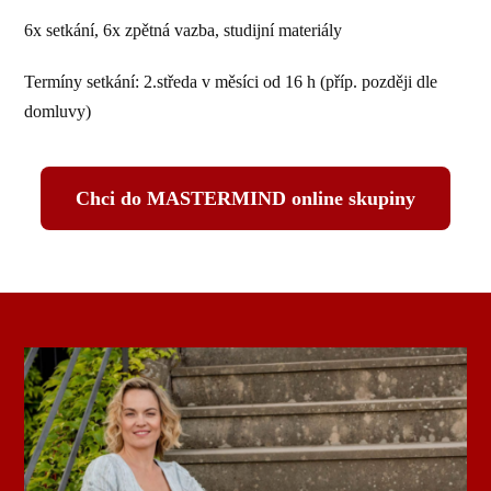
6x setkání, 6x zpětná vazba, studijní materiály
Termíny setkání: 2.středa v měsíci od 16 h (příp. později dle
domluvy)
Chci do MASTERMIND online skupiny