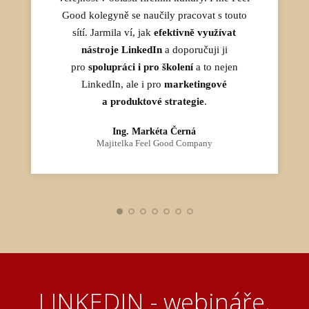
Ing. Jiří Horák
získáte nejen směr, ale i odvahu vykročit.
Good kolegyně se naučily pracovat s touto
A první klienty, v mém případě do 2 měsíců
sítí. Jarmila ví, jak
efektivně využívat
nástroje LinkedIn
od mého prvního publikování.
a doporučuji ji
pro
spolupráci i pro školení
a to nejen
MUDr. Kateřina Vosecká
LinkedIn, ale i pro
marketingové
Kouč a mentor
a produktové strategie
.
Soňa Hrstková
Podnikatelka v oblasti udržitelných projektů
Ing. Markéta Černá
a investic
Majitelka Feel Good Company
Barbora Makošová
Majitelka fitness pro ženy
LINKEDIN - webináře,