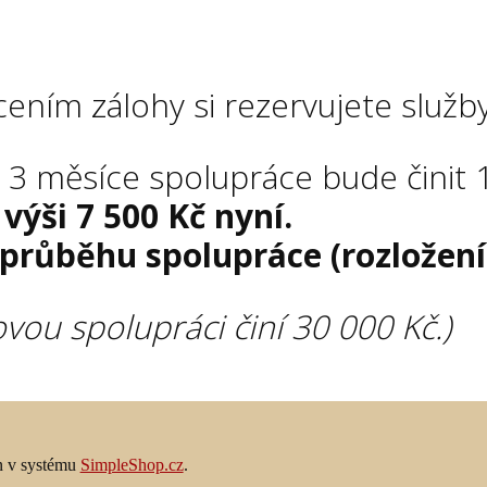
ením zálohy si rezervujete služb
a
3 měsíce spolupráce bude činit 
 výši 7 500 Kč nyní.
v průběhu spolupráce (rozložení
vou spolupráci činí 30 000 Kč.)
en v systému
SimpleShop.cz
.