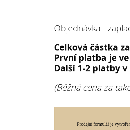
Objednávka - zaplac
Celková částka z
První platba je ve
Další 1-2 platby 
(Běžná cena za tako
Prodejní formulář je vytvoř