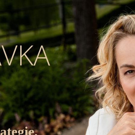
ÁVKA
tegie,