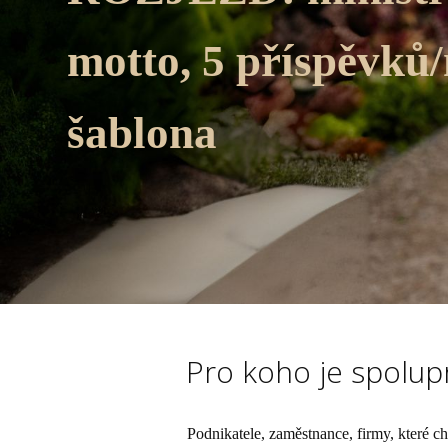
motto, 5 příspěvků/
šablona
Pro koho je spolu
Podnikatele, zaměstnance, firmy, které cht