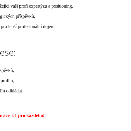
ející vaši profi expertýzu a positioning,
egických příspěvků,
 pro lepší profesionální dojem.
ese:
íspěvků,
profilu,
dIn odkládat.
upráce 1:1 pro každého!