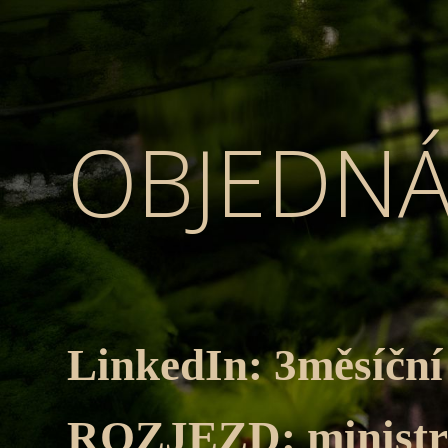
OBJEDN
LinkedIn: 3měsíční
ROZJEZD: ministra