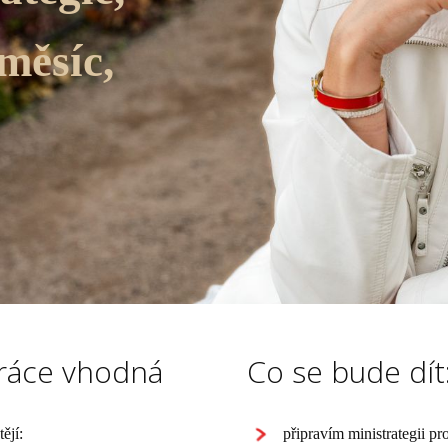
měsíc,
práce vhodná
Co se bude dít
ějí:
připravím ministrategii pr