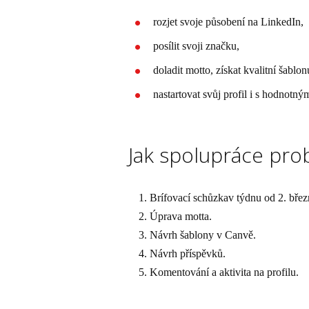
rozjet svoje působení na LinkedIn,
posílit svoji značku,
doladit motto, získat kvalitní šablon
nastartovat svůj profil i s hodnotný
Jak spolupráce pro
Brífovací schůzkav týdnu od 2. bře
Úprava motta.
Návrh šablony v Canvě.
Návrh příspěvků.
Komentování a aktivita na profilu.