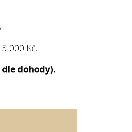
y
15 000 Kč.
 dle dohody).