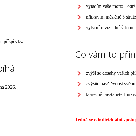
vyladím vaše motto - odráž
připravím měsíčně 5 strat
vytvořím vizuální šablonu
u,
mi příspěvky.
Co vám to přin
bíhá
zvýší se dosahy vašich př
zvýšíte návštěvnost svého 
zna 2026.
konečně přestanete Linke
Jedná se o individuální spol